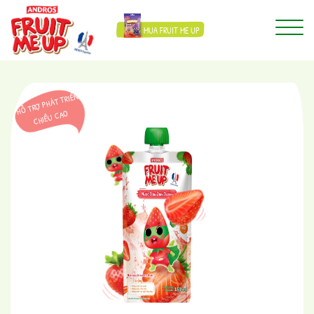
MUA FRUIT ME UP
HỖ TRỢ PHÁT TRIỂN
CHIỀU CAO