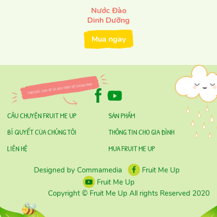
Nước Đào
Dinh Dưỡng
Mua ngay
CÂU CHUYỆN FRUIT ME UP
SẢN PHẨM
BÍ QUYẾT CỦA CHÚNG TÔI
THÔNG TIN CHO GIA ĐÌNH
LIÊN HỆ
MUA FRUIT ME UP
Designed by Commamedia
Fruit Me Up
Fruit Me Up
Copyright © Fruit Me Up All rights Reserved 2020