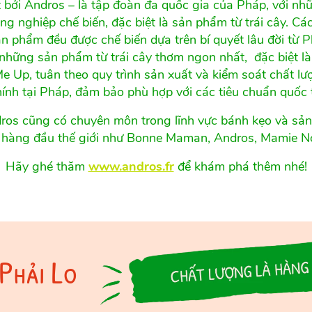
 bởi Andros – là tập đoàn đa quốc gia của Pháp, với nhữ
 nghiệp chế biến, đặc biệt là sản phẩm từ trái cây. Các
ản phẩm đều được chế biến dựa trên bí quyết lâu đời từ
hững sản phẩm từ trái cây thơm ngon nhất,
đặc biệt l
 Me Up,
tuân theo quy trình sản xuất và kiểm soát chất l
ính tại Pháp, đảm bảo phù hợp với các tiêu chuẩn quốc 
ros cũng có chuyên môn trong lĩnh vực bánh kẹo và sản
 hàng đầu thế giới như Bonne Maman, Andros, Mamie N
Hãy ghé thăm
www.andros.fr
để khám phá thêm nhé!
Phải Lo