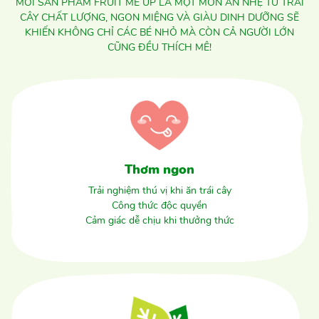
MỖI SẢN PHẨM FRUIT ME UP LÀ MỘT MÓN ĂN NHẸ TỪ TRÁI
CÂY CHẤT LƯỢNG, NGON MIỆNG VÀ GIÀU DINH DƯỠNG SẼ
KHIẾN KHÔNG CHỈ CÁC BÉ NHỎ MÀ CÒN CẢ NGƯỜI LỚN
CŨNG ĐỀU THÍCH MÊ!
Thơm ngon
Trải nghiệm thú vị khi ăn trái cây
Công thức độc quyền
Cảm giác dễ chịu khi thưởng thức