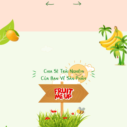
TOP 7 LOẠI TRÁI CÂY
TOP 5 LỢI ÍCH SỨC KHỎE
TỐT NHẤT CHO SỨC
CỦA VIỆC ĂN TRÁI CÂY
Chia Sẻ Trải Nghiệm
KHỎE
MỖI NGÀY
Của Bạn Về Sản Phẩm
Xem thêm
Xem thêm