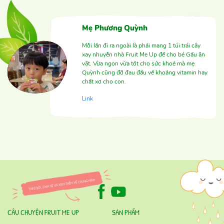
Mẹ Phương Quỳnh
Mỗi lần đi ra ngoài là phải mang 1 túi trái cây
xay nhuyễn nhà Fruit Me Up để cho bé Gấu ăn
vặt. Vừa ngon vừa tốt cho sức khoẻ mà mẹ
Quỳnh cũng đỡ đau đầu về khoảng vitamin hay
chất xơ cho con.
Link
CÂU CHUYỆN FRUIT ME UP
SẢN PHẨM